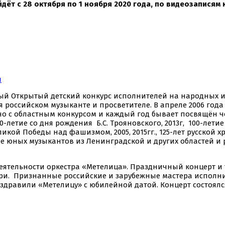
дёт с 28 октября по 1 ноября 2020 года, по видеозаписям
и
ый Открытый детский конкурс исполнителей на народных и
я российском музыканте и просветителе. В апреле 2006 го
нно с областным конкурсом и каждый год бывает посвящён 
 130-летие со дня рождения Б.С. Трояновского, 2013г, 100-ле
ликой Победы над фашизмом, 2005, 2015гг., 125-лет русской хр
ее юных музыкантов из Ленинградской и других областей и р
еятельности оркестра «Метелица». Праздничный концерт и
ри. Признанные российские и зарубежные мастера исполнит
поздравили «Метелицу» с юбилейной датой. Концерт состоял