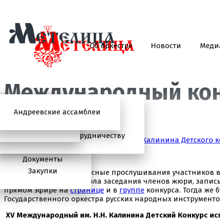
Об оркестре
Новости
Меди
Международный кон
Андреевские ассамблеи
Анонсы
2026 год
История
Фото
Школьный абонемент
СМИ о нас
Дискография
Фотогалерея
Игорь Тонин
Творческая школа
Администрация
Приглашаем к сотрудничеству
Итоги ХV Международного имени Н.Н.Калинина Детского к
Состав
Документы
Закупки
Сегодня прошли конкурсные прослушивания участников в 
трансляция круглого стола заседания членов жюри, запи
прямом эфире на
странице
и в
группе
конкурса. Тогда же 
Государственного оркестра русских народных инструменто
XV Международный им. Н.Н. Калинина Детский Конкурс ис