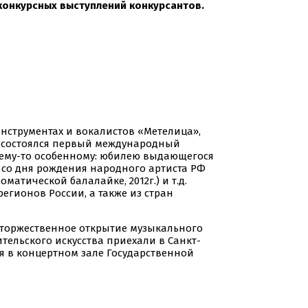
 конкурсных выступлений конкурсантов.
нструментах и вокалистов «Метелица»,
да состоялся первый международный
чему-то особенному: юбилею выдающегося
тие со дня рождения народного артиста РФ
оматической балалайке, 2012г.) и т.д.
егионов России, а также из стран
 торжественное открытие музыкального
ельского искусства приехали в Санкт-
ся в концертном зале Государственной