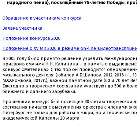
народного пения), посвящённый 75-летию Победы, прой
Обращение к участникам конкурса
Заявка участника
Положение конкурса 2020
Положение о XV МК 2020 в режиме on-line видеотрансляци
В 2005 году было принято решение учредить Международн
присвоив ему имя Н.Н. Калинина – в память о выдающемс
конкурс «Метелица». С тех пор он проводится одновреме
музыкального деятеля: (юбилеи А.Б.Шалова, 2012, 2016 гг.,
М.Ф.Рожкова, 2017г.), важной памятной дате (60 и 70 лет Ве
Ежегодно в творческом состязании участвуют до 500 и бол
ближнего и дальнего зарубежья.
Прошедший конкурс был посвящён 30-летию творческой д
состязания начался с выступления оркестра с членами жю
Петербург не только для работы в жюри, но и творчески 
академической Капеллы 28 марта.