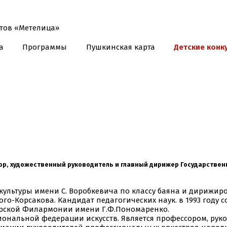
а
Программы
Пушкинская карта
Детские конк
ор, художественный руководитель и главный дирижер Государствен
ультуры имени С. Воробкевича по классу баяна и дирижир
го-Корсакова. Кандидат педагогических наук. в 1993 году
арской Филармонии имени Г.Ф.Пономаренко.
иональной федерации искусств. Является профессором, рук