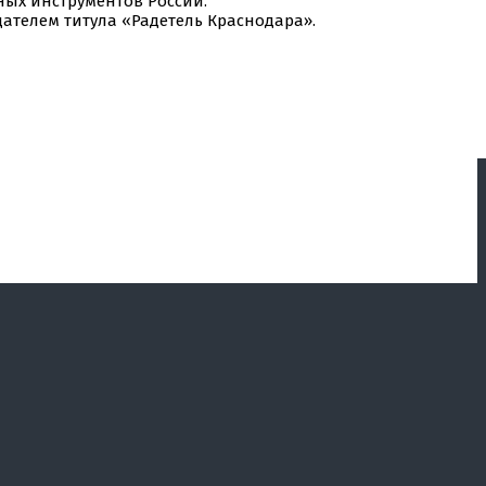
ых инструментов России.
ателем титула «Радетель Краснодара».