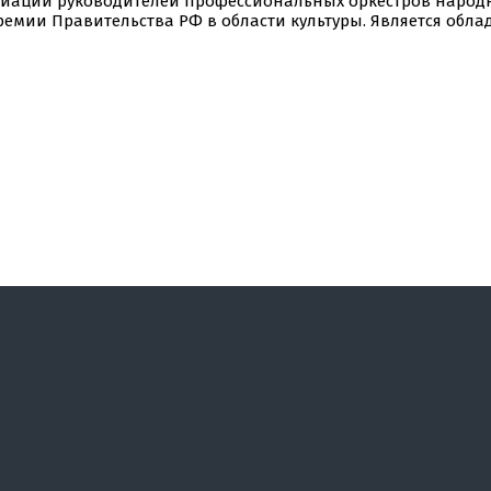
циации руководителей профессиональных оркестров народн
мии Правительства РФ в области культуры. Является облад