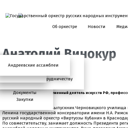
Об оркестре
Новости
Меди
Анатолий Винокур
Андреевские ассамблеи
Анонсы
2026 год
История
Фото
Школьный абонемент
СМИ о нас
Дискография
Фотогалерея
Игорь Тонин
Творческая школа
Администрация
Приглашаем к сотрудничеству
Состав
Документы
Народный артист РФ, Заслуженный деятель искусств РФ, професс
«Виртуозы Кубани»
Закупки
Анатолий Яковлевич - выпускник Черновицкого училища к
Ленина государственной консерватории имени Н.А. Римско
русский народный оркестр «Виртуозы Кубани» в Краснод
По совместительству, занимает должность Президента рег