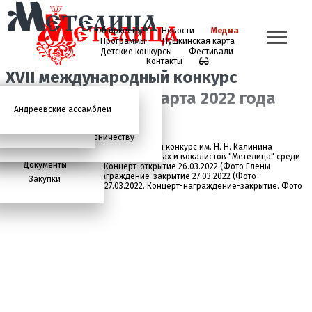
Об оркестре
Новости
Медиа
Программы
Пушкинская карта
Детские конкурсы
Фестивали
Контакты
XVII международный конкурс
"Метелица". 26-27 марта 2022 года
Андреевские ассамблеи
Анонсы
2026 год
История
Фото
Школьный абонемент
СМИ о нас
Дискография
Фотогалерея
Игорь Тонин
Творческая школа
Администрация
Приглашаем к сотрудничеству
XVII международный детско-юношеский конкурс им. Н. Н. Калинина
Состав
исполнителей на народных инструментах и вокалистов "Метелица" среди
Документы
оркестров и ансамблей. Концерт-открытие 26.03.2022 (Фото Елены
Коваленко) и концерт-награждение-закрытие 27.03.2022 (Фото -
Закупки
Александра Мацкевича) 27.03.2022. Концерт-награждение-закрытие. Фото
- Александр Мацкевич