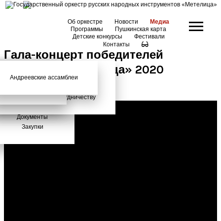
Об оркестре
Новости
Медиа
Программы
Пушкинская карта
Детские конкурсы
Фестивали
Контакты
Гала-концерт победителей
конкурса «Метелица» 2020
Андреевские ассамблеи
Анонсы
2026 год
История
Фото
Школьный абонемент
СМИ о нас
Дискография
Фотогалерея
Игорь Тонин
Творческая школа
Администрация
Приглашаем к сотрудничеству
Состав
Документы
Закупки