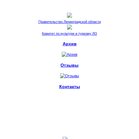
Правительство Ленинградской области
Комитет по культуре и туризму ЛО
Архив
Отзывы
Контакты
пл. Стачек, 4.
Санкт-Петербург, 198095
metelitsa.spb@ya.ru
+7 (812) 539-63-58