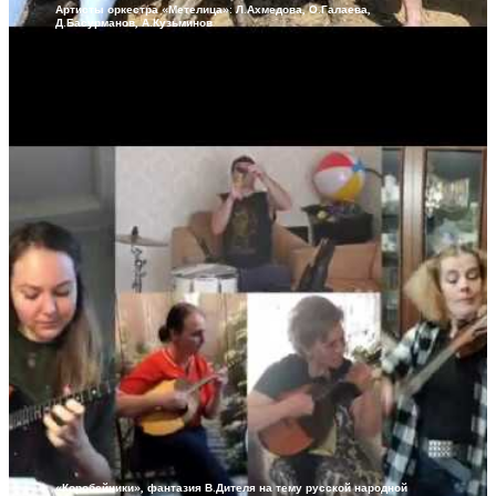
Артисты оркестра «Метелица»: Л.Ахмедова, О.Галаева,
Д.Басурманов, А.Кузьминов
«Коробейники», фантазия В.Дителя на тему русской народной