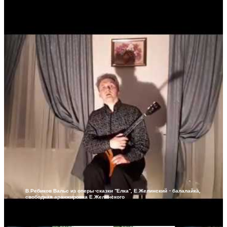
В.Ребиков Вальс из оперы-сказки "Елка", Е.Желинский - балалайка,
свободная аранжировка Е.Желинского