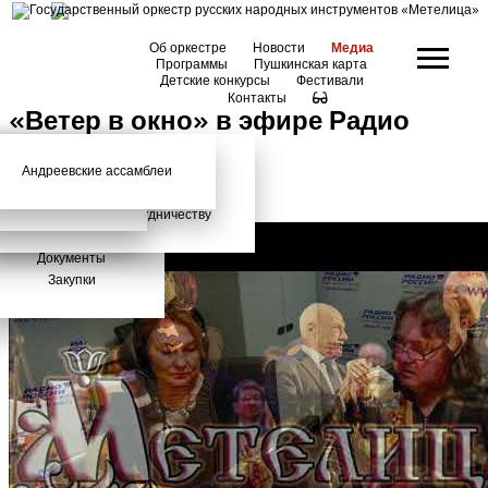
Об оркестре
Новости
Медиа
Программы
Пушкинская карта
Детские конкурсы
Фестивали
Контакты
«Ветер в окно» в эфире Радио
России
Андреевские ассамблеи
Анонсы
2026 год
История
Фото
Школьный абонемент
СМИ о нас
Дискография
Фотогалерея
Игорь Тонин
Творческая школа
Администрация
Приглашаем к сотрудничеству
Состав
Документы
Закупки