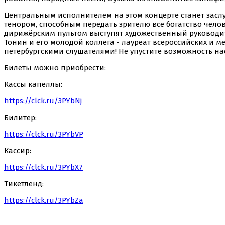
Центральным исполнителем на этом концерте станет засл
тенором, способным передать зрителю все богатство челов
дирижёрским пультом выступят художественный руководит
Тонин и его молодой коллега - лауреат всероссийских и 
петербургскими слушателями! Не упустите возможность 
Билеты можно приобрести:
Кассы капеллы:
https://clck.ru/3PYbNj
Билитер:
https://clck.ru/3PYbVP
Кассир:
https://clck.ru/3PYbX7
Тикетленд:
https://clck.ru/3PYbZa