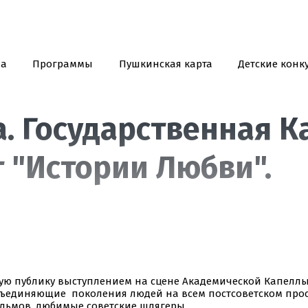
иа
Программы
Пушкинская карта
Детские конк
а. Государственная К
т "Истории Любви".
кую публику выступлением на сцене Академической Капеллы.
ъединяющие поколения людей на всем постсоветском прос
льмов, любимые советские шлягеры.