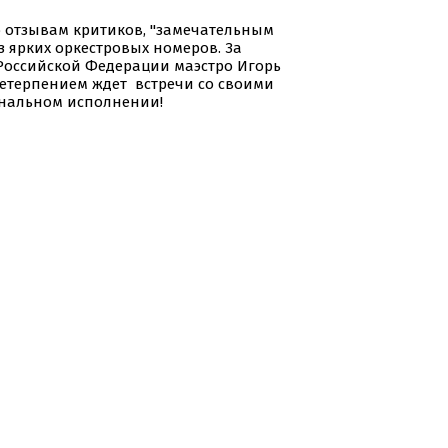
о отзывам критиков, "замечательным
з ярких оркестровых номеров. За
Российской Федерации маэстро Игорь
нетерпением ждет встречи со своими
инальном исполнении!