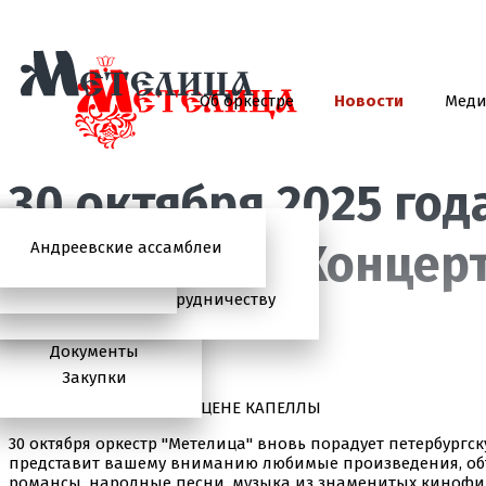
Об оркестре
Новости
Мед
30 октября 2025 год
Петербурга. Концер
Андреевские ассамблеи
Анонсы
2026 год
История
Фото
Школьный абонемент
СМИ о нас
Дискография
Фотогалерея
Игорь Тонин
Творческая школа
Администрация
Приглашаем к сотрудничеству
Состав
Документы
Закупки
«ИСТОРИИ ЛЮБВИ» НА СЦЕНЕ КАПЕЛЛЫ
30 октября оркестр "Метелица" вновь порадует петербургс
представит вашему вниманию любимые произведения, об
романсы, народные песни, музыка из знаменитых кинофи