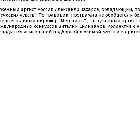
уженный артист России Александр Захаров, обладающий, п
еческих чувств". По традиции, программа не обойдется и бе
ель и главный дирижёр "Метелицы" , заслуженный артист 
международных конкурсов Виталий Силиванов. Коллектив с 
насладиться уникальной подборкой любимой музыки в ориг