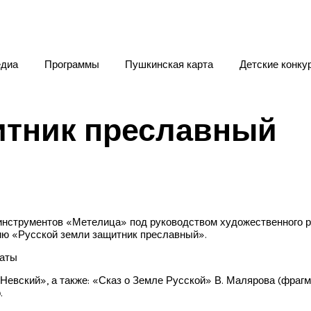
диа
Программы
Пушкинская карта
Детские конку
итник преславный
инструментов «Метелица» под руководством художественного р
ию «Русской земли защитник преславный».
таты
Невский», а также: «Сказ о Земле Русской» В. Малярова (фрагм
.