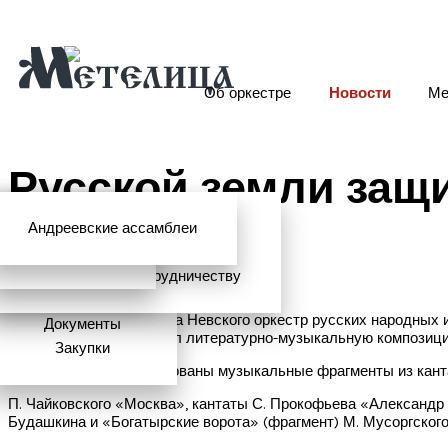
Об оркестре
Новости
Ме
Русской земли защ
Андреевские ассамблеи
Анонсы
2026 год
История
Фото
Школьный абонемент
СМИ о нас
Дискография
Фотогалерея
Игорь Тонин
Творческая школа
Администрация
Приглашаем к сотрудничеству
Состав
К 800-летию Александра Невского оркестр русских народных 
Документы
Игоря Тонина подготовил литературно-музыкальную композиц
Закупки
В композиции использованы музыкальные фрагменты из кан
П. Чайковского «Москва», кантаты С. Прокофьева «Александр 
Будашкина и «Богатырские ворота» (фрагмент) М. Мусоргского