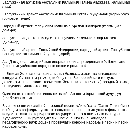
Заслуженная артистка Республики Калмыкия Галина Авджаева (калмыцкая
ятха)
Заслуженный артист Республики Калмыкия Кутлан Мукубенов (морин хуур,
горловое пение)
Народный артист Республики Калмыкия Арслан Шавгуров (калмыцкая
домбра)
Заслуженный деятель искусств Республики Калмыкия Савр Катаев
(дирижер)
Заслуженный артист Российской Федерации, народный артист Республики
Башкортостан Рамил Гайзуллин (курай)
Ася Давыдова – австрийская оперная певица, рожденная в Узбекистане
(исполнит узбекские народные песни и романсы)
Ляйсан Золотарева - финалистка Всероссийского телевизионного
конкурса "Синяя птица"-2017, победитель Всероссийского конкурса
детского и юношеского творчества "Земля талантов" 2017(народный вокал,
Республики Башкортостан).
Один из известнейших исполнителей - Аргишти (армянский дудук, уд
(арабская лютня).
В исполнении Ансамблей народной песни «ДивоГрад» (Санкт-Петербург)
и «Родник» кафедры русского народного песенного искусства факультета
искусств Санкт-Петербургского государственного института культуры.
Художественный руководитель – Татьяна Шастина, кандидат
педагогических наук, доцент прозвучат ижорские народные песни и песни
народов Коми.