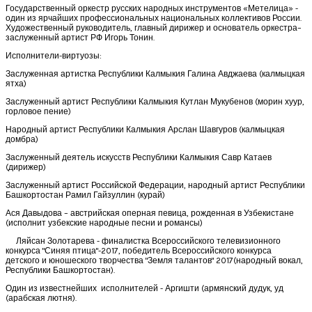
Государственный оркестр русских народных инструментов «Метелица» -
один из ярчайших профессиональных национальных коллективов России.
Художественный руководитель, главный дирижер и основатель оркестра–
заслуженный артист РФ Игорь Тонин.
Исполнители-виртуозы:
Заслуженная артистка Республики Калмыкия Галина Авджаева (калмыцкая
ятха)
Заслуженный артист Республики Калмыкия Кутлан Мукубенов (морин хуур,
горловое пение)
Народный артист Республики Калмыкия Арслан Шавгуров (калмыцкая
домбра)
Заслуженный деятель искусств Республики Калмыкия Савр Катаев
(дирижер)
Заслуженный артист Российской Федерации, народный артист Республики
Башкортостан Рамил Гайзуллин (курай)
Ася Давыдова – австрийская оперная певица, рожденная в Узбекистане
(исполнит узбекские народные песни и романсы)
Ляйсан Золотарева - финалистка Всероссийского телевизионного
конкурса "Синяя птица"-2017, победитель Всероссийского конкурса
детского и юношеского творчества "Земля талантов" 2017(народный вокал,
Республики Башкортостан).
Один из известнейших исполнителей - Аргишти (армянский дудук, уд
(арабская лютня).