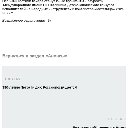
Особыми гостями вечера станут юные музыканты – лауреаты
Международного имени Н.Н. Калинина Детско-юношеского конкурса
исполнителей на народных инструментах и вокалистов «Метелица» 2021-
2022гг.
Возрастное ограничение 6+
Вернуться в раздел «Анонсы»
10.06.2022
350-летию Петра I и Дню России посвящается!
11.09.2022
Музыканты «Метелицы» в Анапе