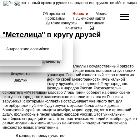
Об оркестре
Новости
Медиа
Программы
Пушкинская карта
Детские конкурсы
Фестивали
Контакты
"Метелица" в кругу друзей
Андреевские ассамблеи
Анонсы
2026 год
История
Фото
Школьный абонемент
СМИ о нас
Дискография
Фотогалерея
Игорь Тонин
Творческая школа
Администрация
Приглашаем к сотрудничеству
27 сентября на сцене Академической Капеллы Государственный оркестр
Состав
русских народных инструментов «Метелица» вновь поприветствует своих
Документы
слушателей после летних каникул. Осенний концертный сезон коллектив
откроет яркой, удивительной по своей многогранности музыкальной
Закупки
программой «Метелица в кругу друзей», посвященной Году народного
искусства и культурного наследия народов России. Руководитель и
основатель «Метелицы» маэстро Игорь Тонин соберёт на одной сцене
виртуозов народного и классического исполнительства из России и
зарубежья, с которыми коллектив сотрудничает уже много лет. Для
петербургской публики будут звучать русская балалайка и домра,
башкирский курай, калмыцкая домбра, морин хуур, уд, яхта и армянский
дудук, фольклорные песни малых народов России. Этот уникальный
калейдоскоп традиций и талантов, экзотических мелодий и тембров удивит
самых искушенных музыкальных ценителей и подарит гостям вечера
множество новых впечатлений.
В концерте примут участие: