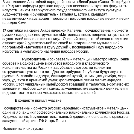
В исполнении Ансамблей народной песни «ДивоГрад» (Санкт-Петербург)
и «Родник» кафедры русского народного песенного искусства факультета
искусств Санкт-Петербургского государственного института культуры.
Художественный руководитель – Татьяна Шастина, кандидат
педагогических наук, доцент прозвучат ижорские народные песни и песни
народов Коми.
27 сентября на сцене Академической Капеллы Государственный оркестр
русских народных инструментов «Метелица» вновь поприветствует своих
слушателей после летних каникул. Осенний концертный сезон коллектив
откроет яркой, удивительной по своей многогранности музыкальной
программой «Метелица в кругу друзей», посвященной Году народного
искусства и культурного наследия народов России.
Руководитель и основатель «Метелицы» маэстро Игорь Тонин
соберёт на одной сцене виртуозов народного и классического
исполнительства из России и зарубежья, с которыми коллектив
сотрудничает уже много лет. Для петербургской публики будут звучать
русская балалайка и домра, башкирский курай, калмыцкая домбра, морин
хуур, уд, яхта и армянский дудук, фольклорные песни малых народов
России. Этот уникальный калейдоскоп традиций и талантов, экзотических
мелодий и тембров удивит самых искушенных музыкальных ценителей и
подарит гостям вечера множество новых впечатлений.
В концерте примут участие:
Государственный оркестр русских народных инструментов «Метелица» -
один из ярчайших профессиональных национальных коллективов России.
Художественный руководитель, главный дирижер и основатель оркестра–
заслуженный артист РФ Игорь Тонин.
Исполнители-виртуозы: