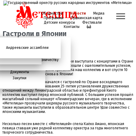
Об оркестре
Новости
Медиа
Программы
Пушкинская карта
Детские конкурсы
Фестивали
Контакты
Гастроли в Японии
Андреевские ассамблеи
Анонсы
2026 год
История
Фото
Школьный абонемент
СМИ о нас
Дискография
Фотогалерея
Игорь Тонин
Творческая школа
最近どう, Япония!
Администрация
Приглашаем к сотрудничеству
10 лет назад, в 2009 году "Метелица" уже выступала с концертами в Стране
восходящего солнца, тогда концерты прошли с ошеломительным успехом,
Состав
местная публика очень тепло принимала наш коллектив и вот спустя 10
Документы
лет музыканты оркестра снова в Японии!
Закупки
Концертный сезон 2020 начался с гастролей по Стране восходящего
солнца - в рамках празднования 25-летия установления дружественных
отношений между Ленинградской областью и префектурой Киото
коллектив выступил перед японской публикой. С большим успехом прошёл
масштабный сольный концерт «Ленинградские вечера», где в исполнении
«Метелицы» прозвучали шедевры русского музыкального творчества,
также музыканты выступили в образовательном центре Удзи совместно с
японскими музыкантами.
Несколько песен вместе с «Метелицей» спела Каёко Амано, японская
певица ставшая уже родной коллективу оркестра за годы многолетнего
творческого сотрудничества.