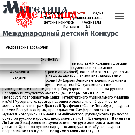
Об оркестре
Новости
Медиа
Программы
Пушкинская карта
Детские конкурсы
Фестивали
Контакты
Международный детский Конкурс
«Метелица» итоги
Андреевские ассамблеи
Анонсы
2026 год
История
Фото
Школьный абонемент
СМИ о нас
Дискография
Фотогалерея
Игорь Тонин
Творческая школа
Администрация
Приглашаем к сотрудничеству
Завершил свою работу ХV Международный имени Н.Н.Калинина Детский
Состав
конкурс исполнителей на народных инструментах и вокалистов
Документы
«Метелица» (среди оркестров и ансамблей), который в этом году впервые
в своей истории прошёл в режиме онлайн. Своими впечатлениями с
Закупки
ведущей Телестудии «Россонь ТВ» Дарьей Хейнонен поделились члены
жюри: предсдатель - заслуженный артист РФ, художественный
руководитель и главный дирижёр Государственного оркестра русских
народных инструментов «Метелица» -
Игорь Тонин
(Санкт-
Петербург),преподаватель Санкт-Петербургского музыкального училища
им.М.П.Мусоргского, куратор народного отдела, член бюро Учебно
методического центра -
Дмитрий Трофимов
(Санкт-Петербург), лауреат
премии Республики Крым, преподаватель Симферопольского
музыкального училища имени П.И.Чайковского, руководитель Крымского
оркестра русских народных инструментов им. Г.Г. Шендерёва -
Валентин
Лобанов
(Симферополь), художественный руководитель и главный
дирижёр Оркестра русских народных инструментов «Тула», лауреат
Всероссийских конкурсов -
Владимир Аленичев
(Тула)