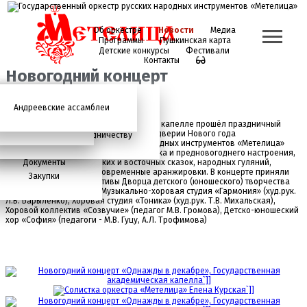
Об оркестре
Новости
Медиа
Программы
Пушкинская карта
Детские конкурсы
Фестивали
Контакты
Новогодний концерт
Андреевские ассамблеи
Анонсы
2026 год
История
Фото
Школьный абонемент
СМИ о нас
Дискография
Фотогалерея
Игорь Тонин
Творческая школа
В Санкт-Петербургской академической капелле прошёл праздничный
концерт «Однажды в декабре». В преддверии Нового года
Администрация
Приглашаем к сотрудничеству
Государственный оркестр русских народных инструментов «Метелица»
Состав
подарил зрителям атмосферу праздника и предновогоднего настроения,
Документы
прозвучали мотивы русских и восточных сказок, народных гуляний,
хоровые песнопения и современные аранжировки. В концерте приняли
Закупки
участие хоровые коллективы Дворца детского (юношеского) творчества
Всеволожского района: Музыкально-хоровая студия «Гармония» (худ.рук.
Л.В. Барыленко), Хоровая студия «Тоника» (худ.рук. Т.В. Михальская),
Хоровой коллектив «Созвучие» (педагог М.В. Громова), Детско-юношеский
хор «София» (педагоги - М.В. Гуцу, А.Л. Трофимова)